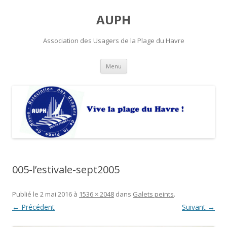
AUPH
Association des Usagers de la Plage du Havre
Aller
Menu
au
contenu
principal
005-l’estivale-sept2005
Publié le
2 mai 2016
à
1536 × 2048
dans
Galets peints
.
← Précédent
Suivant →