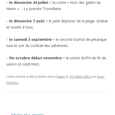
–
le dimanche 24 juillet
= la sortie « Hors des galets du
Havre » … La Journée Trouvillaise
–
le dimanche 7 août
= le petit déjeuner de la plage. Gratuit
et ouvert à tous.
–
le samedi 3 septembre
= le second tournoi de pétanque
suivi le soir du cocktail des adhérents.
–
Fin octobre début novembre
= la soirée AUPH de fin de
saison
(à confirmer).
Cette entrée a été publiée dans
News
le
22 juillet 2022
par
Jean-
Charles
.
Navigation
←
Articles plus anciens