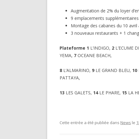
Augmentation de 2% du loyer d’em
9 emplacements supplémentaires 
Montage des cabanes du 10 avril 
3 nouveaux restaurants + 1 chan
Plateforme 1
L’INDIGO,
2
L’ECUME D
YEMA,
7
OCEANE BEACH,
8
L’ALMARINO,
9
LE GRAND BLEU,
10
PATTAYA,
13
LES GALETS,
14
LE PHARE,
15
LA H
Cette entrée a été publiée dans
News
le
1