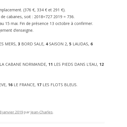
placement. (376 €, 334 € et 291 €).
de cabanes, soit : 2018=727 2019 = 736.
au 15 mai. Fin de présence 13 octobre à confirmer.
gement d’enseigne.
ES MERS,
3
BORD SALE,
4
SAISON 2,
5
LAUDAS,
6
LA CABANE NORMANDE,
11
LES PIEDS DANS L’EAU,
12
EVE,
16
LE FRANCE,
17
LES FLOTS BLEUS.
8 janvier 2019
par
Jean-Charles
.