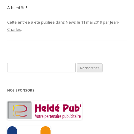
A bientôt !
Cette entrée a été publiée dans
News
le
11 mai 2019
par
Jean-
Charles
.
R
e
c
h
NOS SPONSORS
e
r
c
h
e
r