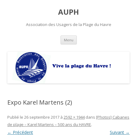
AUPH
Association des Usagers de la Plage du Havre
Aller
Menu
au
contenu
principal
Expo Karel Martens (2)
Publié le
26 septembre 2017
à
2592 × 1944
dans
[Photos] Cabanes
de plage – Karel Martens – 500 ans du HAVRE
.
← Précédent
Suivant →