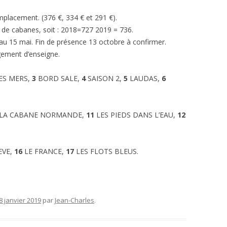
placement. (376 €, 334 € et 291 €).
de cabanes, soit : 2018=727 2019 = 736.
au 15 mai. Fin de présence 13 octobre à confirmer.
gement d’enseigne.
ES MERS,
3
BORD SALE,
4
SAISON 2,
5
LAUDAS,
6
LA CABANE NORMANDE,
11
LES PIEDS DANS L’EAU,
12
EVE,
16
LE FRANCE,
17
LES FLOTS BLEUS.
8 janvier 2019
par
Jean-Charles
.