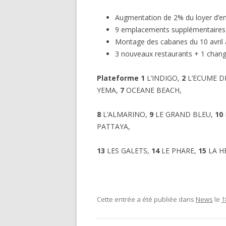
Augmentation de 2% du loyer d’em
9 emplacements supplémentaires 
Montage des cabanes du 10 avril 
3 nouveaux restaurants + 1 chan
Plateforme 1
L’INDIGO,
2
L’ECUME D
YEMA,
7
OCEANE BEACH,
8
L’ALMARINO,
9
LE GRAND BLEU,
10
PATTAYA,
13
LES GALETS,
14
LE PHARE,
15
LA H
Cette entrée a été publiée dans
News
le
1