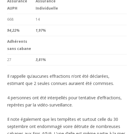
Assurance
Assurance
AUPH
Individuelle
668
14
94,22%
1,97%
Adhérents
sans cabane
27
3,81%
Il rappelle qu’aucunes effractions n’ont été déclarées,
estimant que 2 seules connues auraient été commises.
4 personnes ont été interpellés pour tentative d’effractions,
repérées par la vidéo-surveillance.
Il note également que les tempêtes et surtout celle du 30
septembre ont endommagé voire détruite de nombreuses
cabanes aux Epis 4/5/6. L’une d’elle est même partie à la mer.