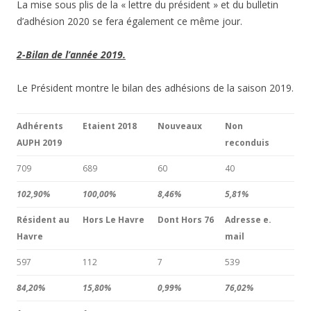
La mise sous plis de la « lettre du président » et du bulletin
d’adhésion 2020 se fera également ce même jour.
2-Bilan de l’année 2019.
Le Président montre le bilan des adhésions de la saison 2019.
Adhérents
Etaient 2018
Nouveaux
Non
AUPH 2019
reconduis
709
689
60
40
102,90%
100,00%
8,46%
5,81%
Résident au
Hors Le Havre
Dont Hors 76
Adresse e.
Havre
mail
597
112
7
539
84,20%
15,80%
0,99%
76,02%