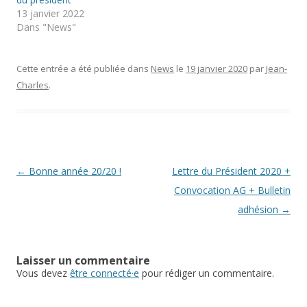
r
o
+
13 janvier 2022
(
k
(
o
(
o
Dans "News"
u
o
u
v
u
v
r
v
r
e
r
e
d
e
d
Cette entrée a été publiée dans
News
le
19 janvier 2020
par
Jean-
a
d
a
n
a
n
Charles
.
s
n
s
u
s
u
n
u
n
e
n
e
n
e
n
o
n
o
u
o
u
v
u
v
e
v
e
l
e
l
l
l
l
Navigation
←
Bonne année 20/20 !
Lettre du Président 2020 +
e
l
e
f
e
f
des
Convocation AG + Bulletin
e
f
e
n
e
n
articles
adhésion
→
ê
n
ê
t
ê
t
r
t
r
e
r
e
)
e
)
)
Laisser un commentaire
Vous devez
être connecté·e
pour rédiger un commentaire.